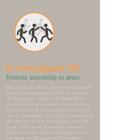
De verzorgingspost (VP)
Preventie, beoordeling en advies
Elke hardloop- of trail run evenement heeft
wel een verzorgingspost (VP). Zo hebben
de Loopgasten ook een VP. Onze VP is
vooral gericht op preventie. Kom je bij ons
trainen of heb je persoonlijke begeleiding
van de Loopgasten, dan krijg je automatisch
de mannen van de verzorgingspost achter
je aan. Soms moet je namelijk wel eens
geremd worden in je enthousiasme en is
het lastig om die keuze zelf te maken.