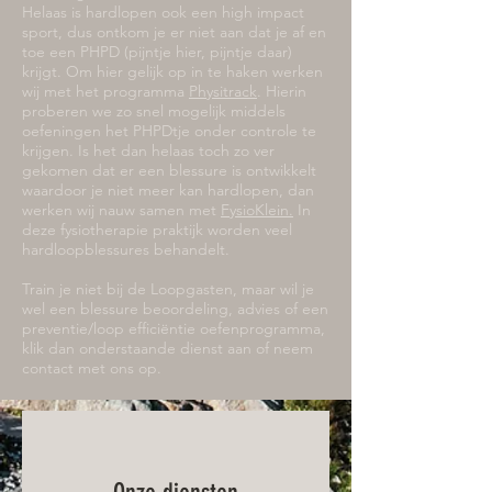
Helaas is hardlopen ook een high impact
sport, dus ontkom je er niet aan dat je af en
toe een PHPD (pijntje hier, pijntje daar)
krijgt. Om hier gelijk op in te haken werken
wij met het programma
Physitrack
. Hierin
proberen we zo snel mogelijk middels
oefeningen het PHPDtje onder controle te
krijgen. Is het dan helaas toch zo ver
gekomen dat er een blessure is ontwikkelt
waardoor je niet meer kan hardlopen, dan
werken wij nauw samen met
FysioKlein.
In
deze fysiotherapie praktijk worden veel
hardloopblessures behandelt.
Train je niet bij de Loopgasten, maar wil je
wel een blessure beoordeling, advies of een
preventie/loop efficiëntie oefenprogramma,
klik dan onderstaande dienst aan of neem
contact met ons op.