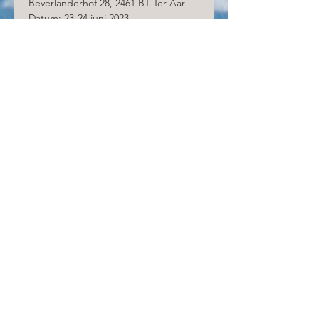
Beverlanderhof 28, 2461 BT Ter Aar
Datum: 23-24 juni 2023
Start - eindtijd: 22:00 – ?
Route: Circa 1,5km, gemarkeerd met 
pijlen en verlichting
Tickets
Verkoop geëindigd op
Soort ticket
Loopgasten Nightrun
Meer info
Prijs
€ 0,00