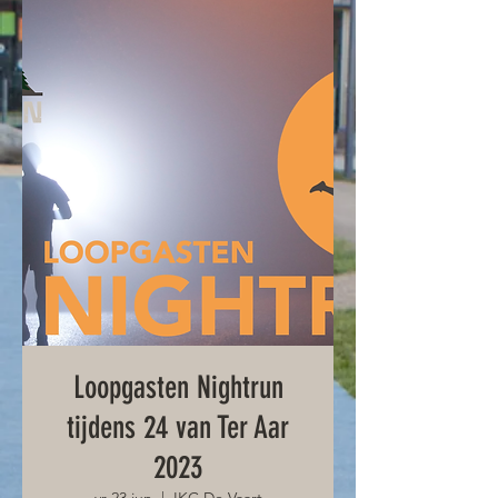
Loopgasten Nightrun
tijdens 24 van Ter Aar
2023
vr 23 jun
  |  
IKC De Vaart