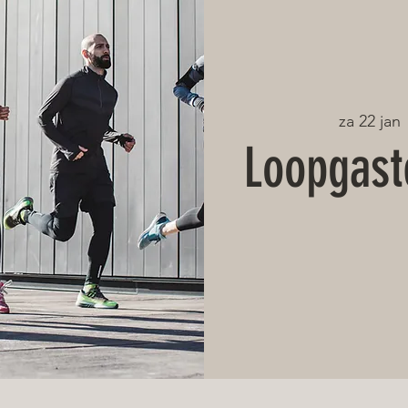
za 22 jan
 
Loopgast