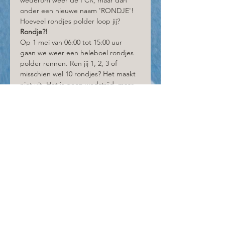
onder een nieuwe naam 'RONDJE'! 
Hoeveel rondjes polder loop jij? 
Rondje?! 
Op 1 mei van 06:00 tot 15:00 uur 
gaan we weer een heleboel rondjes 
polder rennen. Ren jij 1, 2, 3 of 
misschien wel 10 rondjes? Het maakt 
niet uit. Het is geen wedstrijd, maar 
een socialrun. Iedereen loopt zijn 
eigen hoeveelheid aan rondjes en 
vooral ook in zijn eigen tempo.
Hoe gaaf is het om met elkaar rond 
15:00 uur te finishen en na afloop een 
gezellig drankje te doen. Bedenk zelf 
hoeveel rondjes je wilt lopen en zorg 
ervoor dat je voor 15:00 uur finisht! 
Kom je ook? Meld je dan snel aan! & 
niet geheel onbelangrijk om te 
weten.. 1 rondje is ongeveer 4,7 
kilometer. 