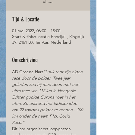
of......
Tijd & Locatie
01 mei 2022, 06:00 – 15:00
Start & finish locatie Rondje! , Ringdijk
39, 2461 BX Ter Aar, Nederland
Omschrijving
AD Groene Hart
"Luuk rent zijn eigen 
race door de polder. Twee jaar 
geleden zou hij mee doen met een 
ultra race van 112 km in Hongarije. 
Echter gooide Corona roet in het 
eten. Zo onstond het ludieke idee 
om 22 rondjes polder te rennen - 100 
km onder de naam F*ck Covid 
Race." - 
Dit jaar organiseert loopgasten 
wederom weer de FCR, maar dan 