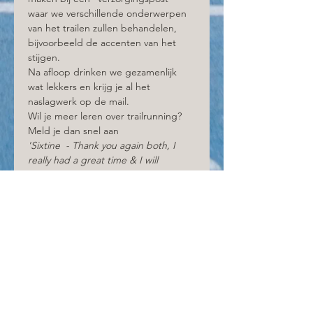
waar we verschillende onderwerpen 
van het trailen zullen behandelen, 
bijvoorbeeld de accenten van het 
stijgen.
Na afloop drinken we gezamenlijk 
wat lekkers en krijg je al het 
naslagwerk op de mail.
Wil je meer leren over trailrunning? 
Meld je dan snel aan
'Sixtine  - Thank you again both, I 
really had a great time & I will 
definitely practice your tips :)'
Tickets
Verkoop geëindigd op
Soort ticket
Trailrun clinic basis