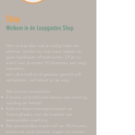
Shop
Welkom in de Loopgasten Shop
Hier vind je alles wat je nodig hebt om
slimmer, sterker en met meer plezier te
gaan hardlopen of trailrunnen. Of je nu
traint voor je eerste 10 kilometer, een weg
marathon,
een ultra trailrun of gewoon gericht wilt
verbeteren, wij helpen je op weg.
Wat je kunt verwachten:
E-books vol praktische kennis over training,
voeding en herstel.
Kant-en-klare trainingsschema’s via
TrainingPeaks, met de kwaliteit van
persoonlijke coaching.
Een persoonlijke coach call van 30 minuten,
waarin we jouw situatie, vragen en doelen