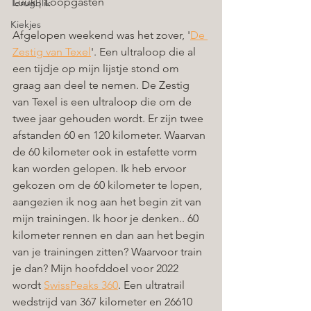
Luuk | Loopgasten
Terugblik
Kiekjes
Afgelopen weekend was het zover, '
De 
Zestig van Texel
'. Een ultraloop die al 
een tijdje op mijn lijstje stond om 
graag aan deel te nemen. De Zestig 
van Texel is een ultraloop die om de 
twee jaar gehouden wordt. Er zijn twee 
afstanden 60 en 120 kilometer. Waarvan 
de 60 kilometer ook in estafette vorm 
kan worden gelopen. Ik heb ervoor 
gekozen om de 60 kilometer te lopen, 
aangezien ik nog aan het begin zit van 
mijn trainingen. Ik hoor je denken.. 60 
kilometer rennen en dan aan het begin 
van je trainingen zitten? Waarvoor train 
je dan? Mijn hoofddoel voor 2022 
wordt 
SwissPeaks 360
. Een ultratrail 
wedstrijd van 367 kilometer en 26610 