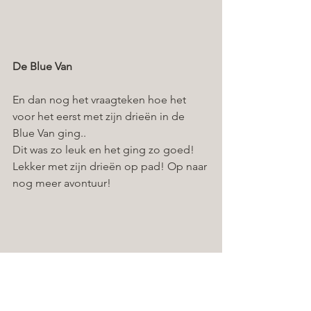
De Blue Van
En dan nog het vraagteken hoe het 
voor het eerst met zijn drieën in de 
Blue Van ging.. 
Dit was zo leuk en het ging zo goed! 
Lekker met zijn drieën op pad! Op naar 
nog meer avontuur!