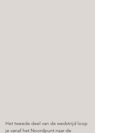
Het tweede deel van de wedstrijd loop 
je vanaf het Noordpunt naar de 